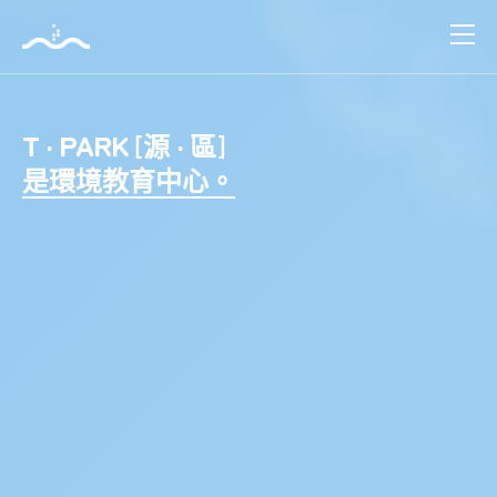
跳
到
主
[
]
T · PARK
源 · 區
要
是休閒設施綜合大樓。
內
T
容
·
PARK
[源
·
區]
引
領