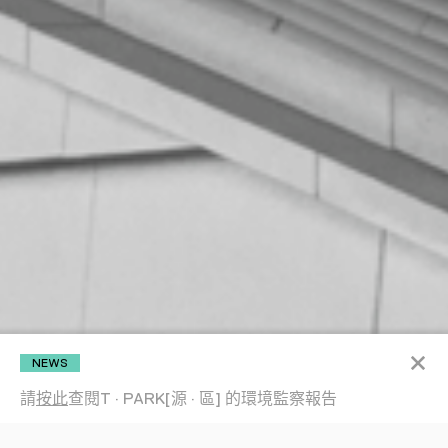
×
NEWS
NEWS
請
按此
查閱T · PARK[源 · 區] 的環境監察報告
請
按此
查