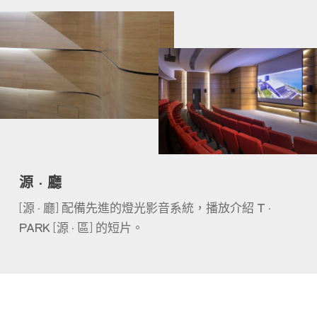
源 · 廳
[
]
源 · 廳
配備先進的燈光影音系統，播放介紹 T ·
[
]
PARK
源 · 區
的短片。