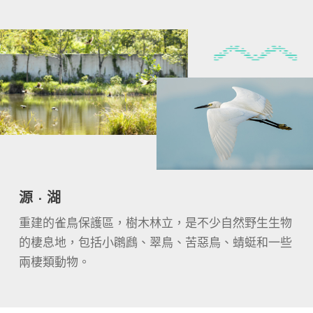
源 · 湖
重建的雀鳥保護區，樹木林立，是不少自然野生生物
的棲息地，包括小鸊鷉、翠鳥、苦惡鳥、蜻蜓和一些
兩棲類動物。