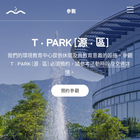
參觀
跳
到
主
[
]
T · PARK
源 · 區
要
內
我們的環境教育中心提供休閒及具教育意義的設施。參觀
容
[
]
T · PARK
源 · 區
必須預約，請參考
活動時段及交通詳
情
。
預約參觀