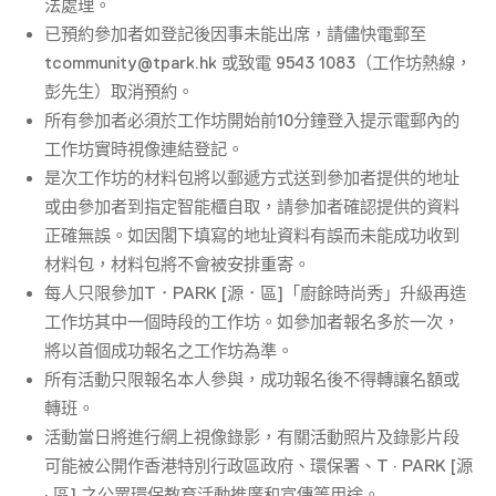
法處理。
已預約參加者如登記後因事未能出席，請儘快電郵至
tcommunity@tpark.hk 或致電 9543 1083（工作坊熱線，
彭先生）取消預約。
所有參加者必須於工作坊開始前10分鐘登入提示電郵內的
工作坊實時視像連結登記。
是次工作坊的材料包將以郵遞方式送到參加者提供的地址
或由參加者到指定智能櫃自取，請參加者確認提供的資料
正確無誤。如因閣下填寫的地址資料有誤而未能成功收到
材料包，材料包將不會被安排重寄。
每人只限參加T．PARK [源．區]「廚餘時尚秀」升級再造
工作坊其中一個時段的工作坊。如參加者報名多於一次，
將以首個成功報名之工作坊為準。
所有活動只限報名本人參與，成功報名後不得轉讓名額或
轉班。
活動當日將進行網上視像錄影，有關活動照片及錄影片段
可能被公開作香港特別行政區政府、環保署、T · PARK [源
· 區] 之公眾環保教育活動推廣和宣傳等用途。