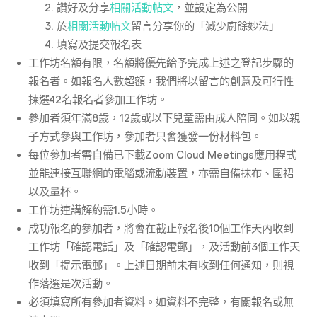
讚好及分享
相關活動帖文
，並設定為公開
於
相關活動帖文
留言分享你的「減少廚餘妙法」
填寫及提交報名表
工作坊名額有限，名額將優先給予完成上述之登記步驟的
報名者。如報名人數超額，我們將以留言的創意及可行性
揀選42名報名者參加工作坊。
參加者須年滿8歲，12歲或以下兒童需由成人陪同。如以親
子方式參與工作坊，參加者只會獲發一份材料包。
每位參加者需自備已下載Zoom Cloud Meetings應用程式
並能連接互聯網的電腦或流動裝置，亦需自備抹布、圍裙
以及量杯。
工作坊連講解約需1.5小時。
成功報名的參加者，將會在截止報名後10個工作天內收到
工作坊「確認電話」及「確認電郵」，及活動前3個工作天
收到「提示電郵」。上述日期前未有收到任何通知，則視
作落選是次活動。
必須填寫所有參加者資料。如資料不完整，有關報名或無