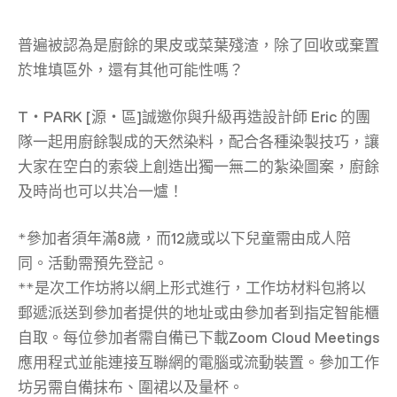
普遍被認為是廚餘的果皮或菜葉殘渣，除了回收或棄置
於堆填區外，還有其他可能性嗎？
T‧PARK [源‧區]誠邀你與升級再造設計師 Eric 的團
隊一起用廚餘製成的天然染料，配合各種染製技巧，讓
大家在空白的索袋上創造出獨一無二的紮染圖案，廚餘
及時尚也可以共冶一爐！
*參加者須年滿8歲，而12歲或以下兒童需由成人陪
同。活動需預先登記。
**是次工作坊將以網上形式進行，工作坊材料包將以
郵遞派送到參加者提供的地址或由參加者到指定智能櫃
自取。每位參加者需自備已下載Zoom Cloud Meetings
應用程式並能連接互聯網的電腦或流動裝置。參加工作
坊另需自備抹布、圍裙以及量杯。