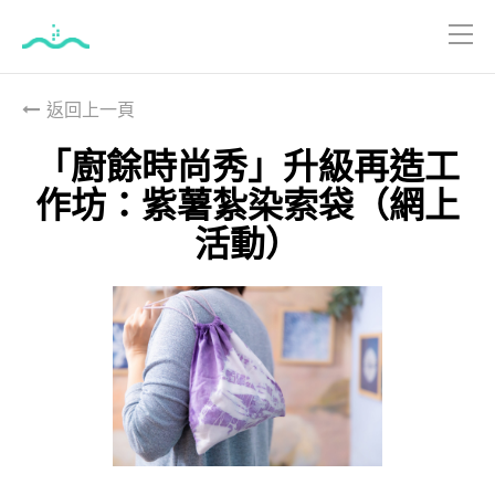
跳
到
返回上一頁
主
要
「廚餘時尚秀」升級再造工
內
作坊：紫薯紮染索袋（網上
容
活動）