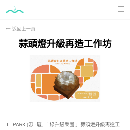
跳
到
返回上一頁
主
要
蒜頭燈升級再造工作坊
內
容
T · PARK [源 · 區]「 綠升級樂園 」蒜頭燈升級再造工