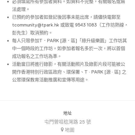
必須填寫所有參加者資料。如資料不完整，有關報名或無
法處理。
已預約的參加者如登記後因事未能出席，請儘快電郵至
tcommunity@tpark.hk 或致電 9543 1083（工作坊熱線，
彭先生）取消預約。
每人只限參加T．PARK [源．區]「綠升級樂園」工作坊其
中一個時段的工作坊。如參加者報名多於一次，將以首個
成功報名之工作坊為準。
活動當日將進行錄影，有關活動照片及錄影片段可能被公
開作香港特別行政區政府、環保署、T · PARK [源 · 區] 之
公眾環保教育活動推廣和宣傳等用途。
地址
屯門曾咀稔灣路 25 號
地圖