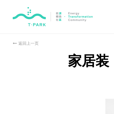
跳
到
主
要
內
返回上一页
容
家居装