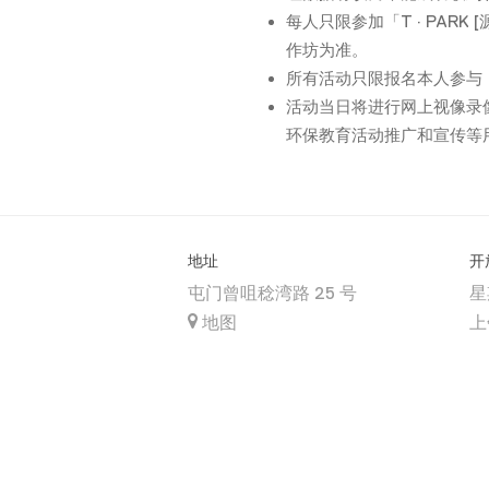
每人只限参加「T · PAR
作坊为准。
所有活动只限报名本人参与
活动当日将进行网上视像录像，
环保教育活动推广和宣传等
地址
开
屯门曾咀稔湾路 25 号
星
地图
上