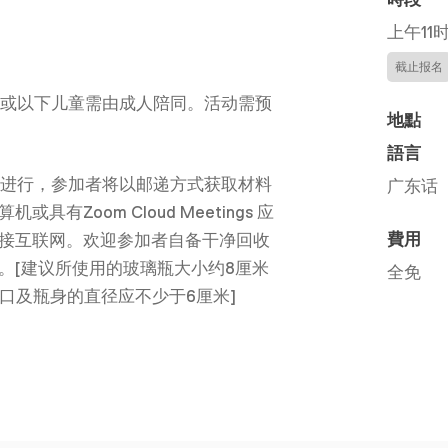
上午11
截止报名
2岁或以下儿童需由成人陪同。活动需预
地點
語言
式进行，参加者将以邮递方式获取材料
广东话
有Zoom Cloud Meetings 应
費用
接互联网。欢迎参加者自备干净回收
。[建议所使用的玻璃瓶大小约8厘米
全免
 瓶口及瓶身的直径应不少于6厘米]