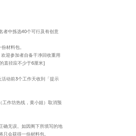
名者中拣选40个可行及有创意
一份材料包。
联网。欢迎参加者自备干净回收重用
的直径应不少于6厘米]
及活动前3个工作天收到「提示
552（工作坊热线，黄小姐）取消预
正确无误。如因阁下所填写的地
将只会获得一份材料包。