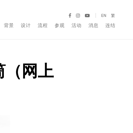
EN
繁
背景
设计
流程
参观
活动
消息
连结
筒（网上