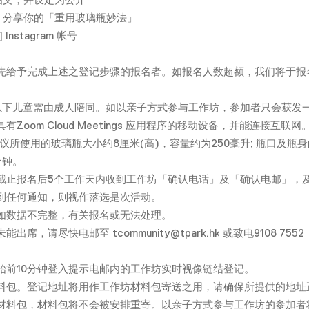
，分享你的「重用玻璃瓶妙法」
] Instagram 帐号
先给予完成上述之登记步骤的报名者。如报名人数超额，我们将于报
或以下儿童需由成人陪同。如以亲子方式参与工作坊，参加者只会获发
Zoom Cloud Meetings 应用程序的移动设备，并能连接互
议所使用的玻璃瓶大小约8厘米(高)，容量约为250毫升; 瓶口及瓶身
分钟。
截止报名后5个工作天内收到工作坊「确认电话」及「确认电邮」，
到任何通知，则视作落选是次活动。
如数据不完整，有关报名或无法处理。
席，请尽快电邮至 tcommunity@tpark.hk 或致电9108 7
始前10分钟登入提示电邮内的工作坊实时视像链结登记。
料包。登记地址将用作工作坊材料包寄送之用，请确保所提供的地址
材料包，材料包将不会被安排重寄。以亲子方式参与工作坊的参加者