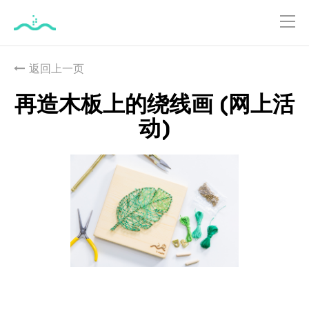
跳
到
返回上一页
主
要
再造木板上的绕线画 (网上活
內
动)
容