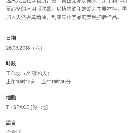
远离人造化学物质，做个真正无添加美人！亲手制作初
夏必备的万用润肤膏，以植物油和蜂蜡为主要材料，再
加入天然香薰精油，制成零化学品的美颜护唇佳品。
日期
26.05.2018（六）
時段
工作坊（名额20人）
上午10时15分 – 上午11时45分
地點
T · SPACE [源 · 地]
語言
广东话